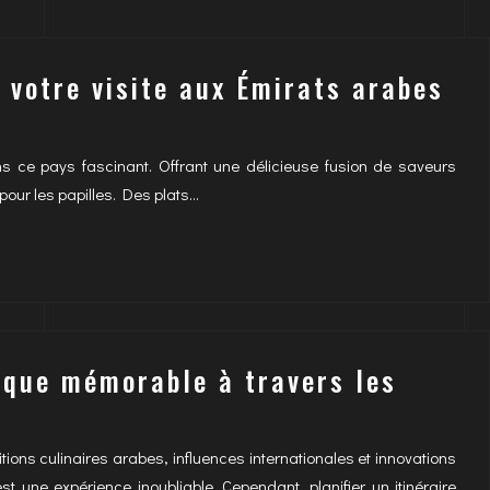
 votre visite aux Émirats arabes
s ce pays fascinant. Offrant une délicieuse fusion de saveurs
 pour les papilles. Des plats…
ique mémorable à travers les
itions culinaires arabes, influences internationales et innovations
t une expérience inoubliable. Cependant, planifier un itinéraire