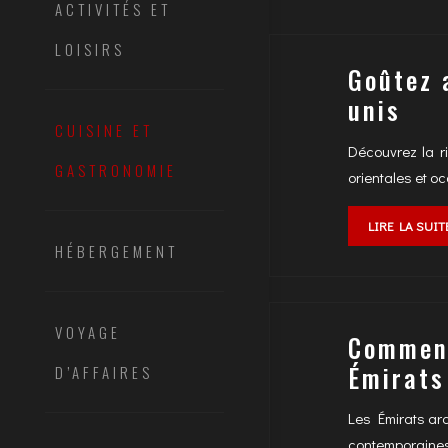
ACTIVITÉS ET
LOISIRS
Goûtez 
unis
CUISINE ET
Découvrez la r
GASTRONOMIE
orientales et oc
LIRE LA SUIT
HÉBERGEMENT
VOYAGE
Comment
Émirats
D’AFFAIRES
Les Émirats ara
contemporaines.