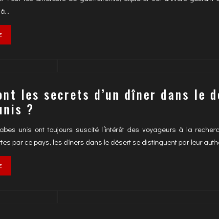
 à…
E
ont les secrets d’un dîner dans le 
unis ?
abes unis ont toujours suscité l’intérêt des voyageurs à la reche
rtes par ce pays, les dîners dans le désert se distinguent par leur aut
E