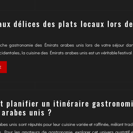
aux délices des plats locaux lors de
iche gastronomie des Émirats arabes unis lors de votre séjour dan
cidentales, la cuisine des Émirats arabes unis est un véritable festival
E
 planifier un itinéraire gastronom
 arabes unis ?
bes unis sont réputés pour leur cuisine variée et raffinée, mêlant trad
 Pour les amateurs de gastronomie, explorer cet univers gustatif es