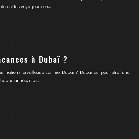
ombleront les voyageurs en…
acances à Dubaï ?
tination merveilleuse comme Dubaï ? Dubaï est peut-être l’une
t chaque année, mais…