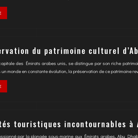
E
ervation du patrimoine culturel d’A
apitale des Émirats arabes unis, se distingue par son riche patrimoin
s un monde en constante évolution, la préservation de ce patrimoine r
E
ités touristiques incontournables à
assionné par la plongée sous-marine aux Émirats arabes, Abu Dhabi 