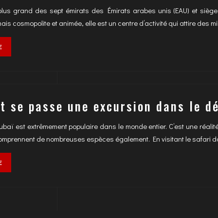
plus grand des sept émirats des Émirats arabes unis (EAU) et siège 
s cosmopolite et animée, elle est un centre d’activité qui attire des mi
E
 se passe une excursion dans le dé
baï est extrêmement populaire dans le monde entier. C’est une réalit
omprennent de nombreuses espèces également. En visitant le safari d
E